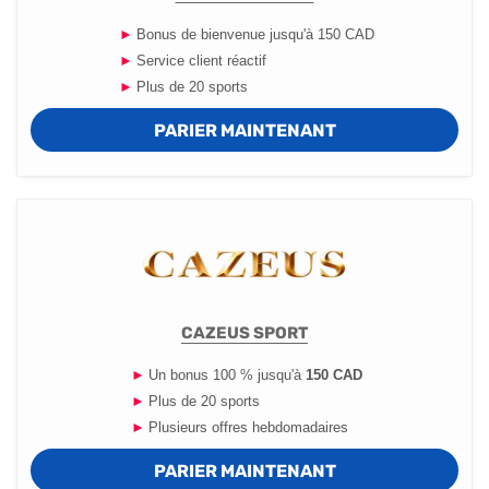
Bonus de bienvenue jusqu'à 150 CAD
Service client réactif
Plus de 20 sports
PARIER MAINTENANT
CAZEUS SPORT
Un bonus 100 % jusqu'à
150 CAD
Plus de 20 sports
Plusieurs offres hebdomadaires
PARIER MAINTENANT