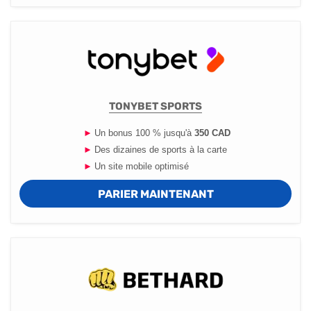
TONYBET SPORTS
Un bonus 100 % jusqu'à
350 CAD
Des dizaines de sports à la carte
Un site mobile optimisé
PARIER MAINTENANT