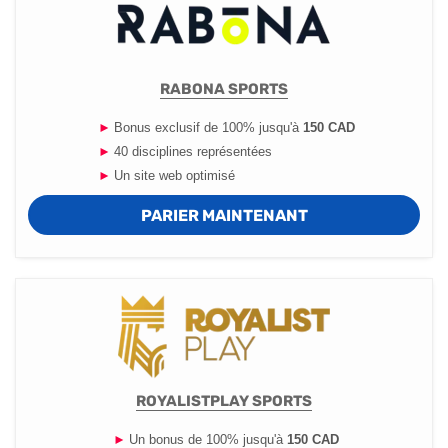
RABONA SPORTS
Bonus exclusif de 100% jusqu'à
150 CAD
40 disciplines représentées
Un site web optimisé
PARIER MAINTENANT
ROYALISTPLAY SPORTS
Un bonus de 100% jusqu'à
150 CAD