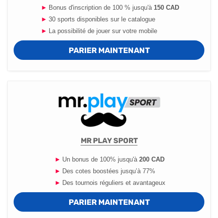
Bonus d'inscription de 100 % jusqu'à
150 CAD
30 sports disponibles sur le catalogue
La possibilité de jouer sur votre mobile
PARIER MAINTENANT
MR PLAY SPORT
Un bonus de 100% jusqu'à
200 CAD
Des cotes boostées jusqu’à 77%
Des tournois réguliers et avantageux
PARIER MAINTENANT