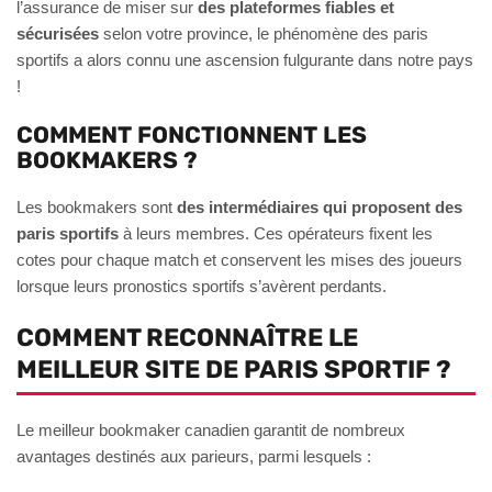
l’assurance de miser sur
des plateformes fiables et
sécurisées
selon votre province, le phénomène des paris
sportifs a alors connu une ascension fulgurante dans notre pays
!
COMMENT FONCTIONNENT LES
BOOKMAKERS ?
Les bookmakers sont
des intermédiaires qui proposent des
paris sportifs
à leurs membres. Ces opérateurs fixent les
cotes pour chaque match et conservent les mises des joueurs
lorsque leurs pronostics sportifs s’avèrent perdants.
COMMENT RECONNAÎTRE LE
MEILLEUR SITE DE PARIS SPORTIF ?
Le meilleur bookmaker canadien garantit de nombreux
avantages destinés aux parieurs, parmi lesquels :