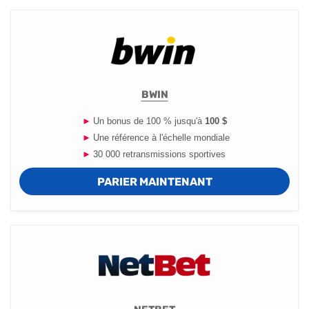
BWIN
Un bonus de 100 % jusqu'à
100 $
Une référence à l'échelle mondiale
30 000 retransmissions sportives
PARIER MAINTENANT