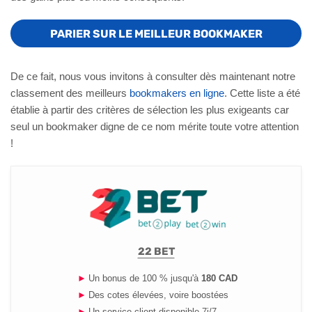
PARIER SUR LE MEILLEUR BOOKMAKER
De ce fait, nous vous invitons à consulter dès maintenant notre
classement des meilleurs
bookmakers en ligne
. Cette liste a été
établie à partir des critères de sélection les plus exigeants car
seul un bookmaker digne de ce nom mérite toute votre attention
!
22 BET
Un bonus de 100 % jusqu'à
180 CAD
Des cotes élevées, voire boostées
Un service client disponible 7j/7