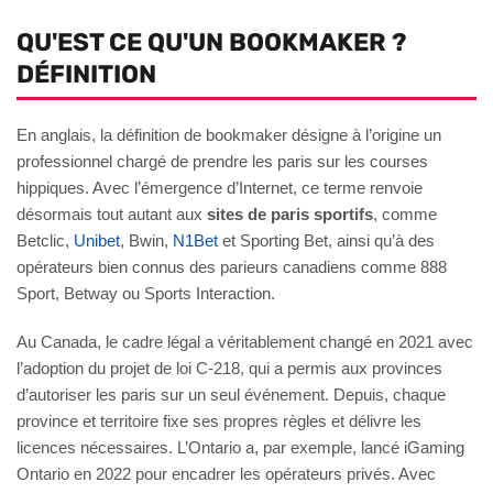
QU'EST CE QU'UN BOOKMAKER ?
DÉFINITION
En anglais, la définition de bookmaker désigne à l’origine un
professionnel chargé de prendre les paris sur les courses
hippiques. Avec l’émergence d’Internet, ce terme renvoie
désormais tout autant aux
sites de paris sportifs
, comme
Betclic,
Unibet
, Bwin,
N1Bet
et Sporting Bet, ainsi qu’à des
opérateurs bien connus des parieurs canadiens comme 888
Sport, Betway ou Sports Interaction.
Au Canada, le cadre légal a véritablement changé en 2021 avec
l’adoption du projet de loi C‑218, qui a permis aux provinces
d’autoriser les paris sur un seul événement. Depuis, chaque
province et territoire fixe ses propres règles et délivre les
licences nécessaires. L’Ontario a, par exemple, lancé iGaming
Ontario en 2022 pour encadrer les opérateurs privés. Avec