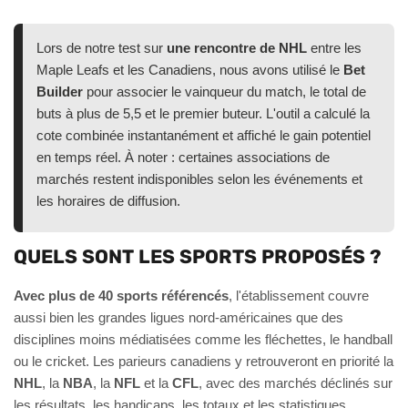
Lors de notre test sur
une rencontre de NHL
entre les
Maple Leafs et les Canadiens, nous avons utilisé le
Bet
Builder
pour associer le vainqueur du match, le total de
buts à plus de 5,5 et le premier buteur. L'outil a calculé la
cote combinée instantanément et affiché le gain potentiel
en temps réel. À noter : certaines associations de
marchés restent indisponibles selon les événements et
les horaires de diffusion.
QUELS SONT LES SPORTS PROPOSÉS ?
Avec plus de 40 sports référencés
, l'établissement couvre
aussi bien les grandes ligues nord-américaines que des
disciplines moins médiatisées comme les fléchettes, le handball
ou le cricket. Les parieurs canadiens y retrouveront en priorité la
NHL
, la
NBA
, la
NFL
et la
CFL
, avec des marchés déclinés sur
les résultats, les handicaps, les totaux et les statistiques