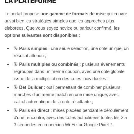
LA PLATEFORME
Le portail propose
une gamme de formats de mise
qui couvre
aussi bien les stratégies simples que les approches plus
élaborées. Que vous soyez novice ou parieur confirmé,
les
options suivantes sont disponibles
:
🎯
Paris simples
: une seule sélection, une cote unique, un
résultat attendu ;
🎯
Paris multiples ou combinés
: plusieurs événements
regroupés dans un même coupon, avec une cote globale
issue de la multiplication des cotes individuelles ;
🎯
Bet Builder
: outil permettant de combiner plusieurs
marchés d'un même match en une mise unique, avec
calcul automatique de la cote résultante ;
🎯
Paris en direct
: mises placées pendant le déroulement
d'une rencontre, avec des cotes actualisées toutes les 2 à
3 secondes en connexion Wi-Fi sur Google Pixel 7.