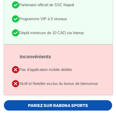
Partenaire officiel de SSC Napoli
Programme VIP à 5 niveaux
Dépôt minimum de 10 CAD via Interac
Inconvénients
Pas d'application mobile dédiée
Skrill et Neteller exclus du bonus de bienvenue
PARIEZ SUR RABONA SPORTS