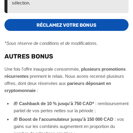
sélection.
RÉCLAMEZ VOTRE BONUS
*Sous réserve de conditions et de modifications.
AUTRES BONUS
Une fois l'offre inaugurale consommée,
plusieurs promotions
récurrentes
prennent le relais. Nous avons recensé plusieurs
offres, dont deux réservées aux
parieurs déposant en
cryptomonnaie
:
🎁
Cashback de 10 % jusqu'à 750 CAD*
: remboursement
partiel de vos pertes nettes sur la période ;
🎁
Boost de l'accumulateur jusqu'à 150 000 CAD
: vos
gains sur les combinés augmentent en proportion du