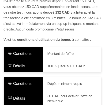
CAD
* crédité sur votre premier dépôt. En versant 150 CAD,
vous obtenez 150 CAD supplémentaires en fonds bonus. Lors
de notre test, nous avons déposé
132 CAD via Interac
et la
transaction a été confirmée en 3 minutes. Le bonus de 132 CAD
s'est activé immédiatement via un pop-up indiquant le montant
crédité. Aucun code promotionnel n'était requis.
Voici les
conditions d'utilisation du bonus
à connaître :
🎯 Conditions
Montant de l'offre
💡 Détails
100 % jusqu'à 150 CAD*
🎯 Conditions
Dépôt minimum requis
30 CAD pour activer l'offre de
💡 Détails
bienvenue