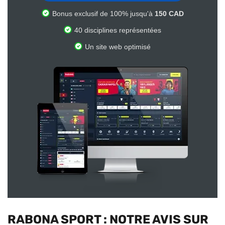
Bonus exclusif de 100% jusqu'à
150 CAD
40 disciplines représentées
Un site web optimisé
RABONA SPORT : NOTRE AVIS SUR