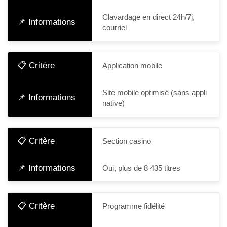
Clavardage en direct 24h/7j,
📌 Informations
courriel
📋 Critère
Application mobile
Site mobile optimisé (sans appli
📌 Informations
native)
📋 Critère
Section casino
📌 Informations
Oui, plus de 8 435 titres
📋 Critère
Programme fidélité