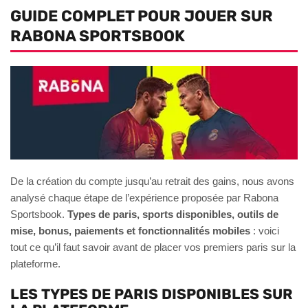
GUIDE COMPLET POUR JOUER SUR
RABONA SPORTSBOOK
De la création du compte jusqu’au retrait des gains, nous avons
analysé chaque étape de l’expérience proposée par Rabona
Sportsbook.
Types de paris, sports disponibles, outils de
mise, bonus, paiements et fonctionnalités mobiles
: voici
tout ce qu’il faut savoir avant de placer vos premiers paris sur la
plateforme.
LES TYPES DE PARIS DISPONIBLES SUR