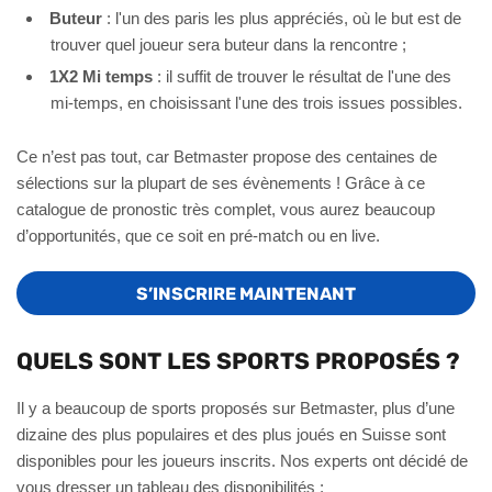
Buteur
: l'un des paris les plus appréciés, où le but est de
trouver quel joueur sera buteur dans la rencontre ;
1X2 Mi temps
: il suffit de trouver le résultat de l'une des
mi-temps, en choisissant l'une des trois issues possibles.
Ce n’est pas tout, car Betmaster propose des centaines de
sélections sur la plupart de ses évènements ! Grâce à ce
catalogue de pronostic très complet, vous aurez beaucoup
d’opportunités, que ce soit en pré-match ou en live.
S’INSCRIRE MAINTENANT
QUELS SONT LES SPORTS PROPOSÉS ?
Il y a beaucoup de sports proposés sur Betmaster, plus d’une
dizaine des plus populaires et des plus joués en Suisse sont
disponibles pour les joueurs inscrits. Nos experts ont décidé de
vous dresser un tableau des disponibilités :