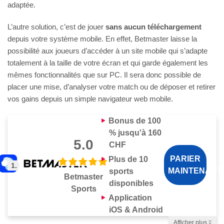
adaptée.
L’autre solution, c’est de jouer
sans aucun téléchargement
depuis votre système mobile. En effet, Betmaster laisse la
possibilité aux joueurs d’accéder à un site mobile qui s’adapte
totalement à la taille de votre écran et qui garde également les
mêmes fonctionnalités que sur PC. Il sera donc possible de
placer une mise, d’analyser votre match ou de déposer et retirer
vos gains depuis un simple navigateur web mobile.
Bonus de 100
% jusqu'à
160
5.0
CHF
PARIER
Plus de 10
1.
MAINTENANT
sports
Betmaster
disponibles
Sports
Application
iOS & Android
Afficher plus