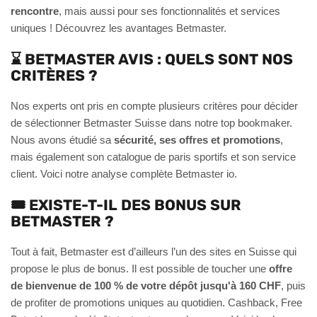
rencontre
, mais aussi pour ses fonctionnalités et services
uniques ! Découvrez les avantages Betmaster.
⌛ BETMASTER AVIS : QUELS SONT NOS
CRITÈRES ?
Nos experts ont pris en compte plusieurs critères pour décider
de sélectionner Betmaster Suisse dans notre top bookmaker.
Nous avons étudié sa
sécurité, ses offres et promotions
,
mais également son catalogue de paris sportifs et son service
client. Voici notre analyse complète Betmaster io.
🎟️ EXISTE-T-IL DES BONUS SUR
BETMASTER ?
Tout à fait, Betmaster est d’ailleurs l’un des sites en Suisse qui
propose le plus de bonus. Il est possible de toucher une
offre
de bienvenue de 100 % de votre dépôt jusqu'à 160 CHF
, puis
de profiter de promotions uniques au quotidien. Cashback, Free