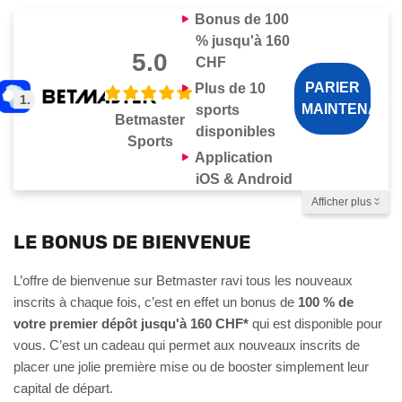
Bonus de 100
% jusqu'à
160
5.0
CHF
PARIER
Plus de 10
1.
MAINTENANT
sports
Betmaster
disponibles
Sports
Application
iOS & Android
Afficher plus
Délais de
Méthodes
retrait
de
LE BONUS DE BIENVENUE
paiement
1-3 jours
L’offre de bienvenue sur Betmaster ravi tous les nouveaux
inscrits à chaque fois, c’est en effet un bonus de
100 % de
votre premier dépôt jusqu'à 160 CHF*
qui est disponible pour
vous. C’est un cadeau qui permet aux nouveaux inscrits de
placer une jolie première mise ou de booster simplement leur
capital de départ.