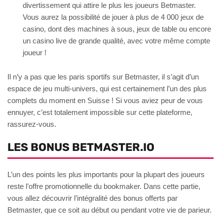
divertissement qui attire le plus les joueurs Betmaster.
Vous aurez la possibilité de jouer à plus de 4 000 jeux de
casino, dont des machines à sous, jeux de table ou encore
un casino live de grande qualité, avec votre même compte
joueur !
Il n’y a pas que les paris sportifs sur Betmaster, il s’agit d’un
espace de jeu multi-univers, qui est certainement l’un des plus
complets du moment en Suisse ! Si vous aviez peur de vous
ennuyer, c’est totalement impossible sur cette plateforme,
rassurez-vous.
LES BONUS BETMASTER.IO
L’un des points les plus importants pour la plupart des joueurs
reste l’offre promotionnelle du bookmaker. Dans cette partie,
vous allez découvrir l’intégralité des bonus offerts par
Betmaster, que ce soit au début ou pendant votre vie de parieur.