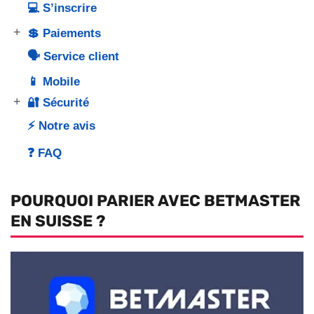
💻 S’inscrire
+
💲 Paiements
🗣 Service client
📱 Mobile
+
🔐 Sécurité
⚡ Notre avis
❓ FAQ
POURQUOI PARIER AVEC BETMASTER
EN SUISSE ?