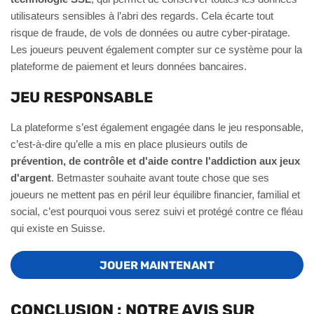
utilisateurs sensibles à l’abri des regards. Cela écarte tout
risque de fraude, de vols de données ou autre cyber-piratage.
Les joueurs peuvent également compter sur ce système pour la
plateforme de paiement et leurs données bancaires.
JEU RESPONSABLE
La plateforme s’est également engagée dans le jeu responsable,
c’est-à-dire qu’elle a mis en place plusieurs outils de
prévention, de contrôle et d'aide contre l'addiction aux jeux
d'argent
. Betmaster souhaite avant toute chose que ses
joueurs ne mettent pas en péril leur équilibre financier, familial et
social, c’est pourquoi vous serez suivi et protégé contre ce fléau
qui existe en Suisse.
JOUER MAINTENANT
CONCLUSION : NOTRE AVIS SUR