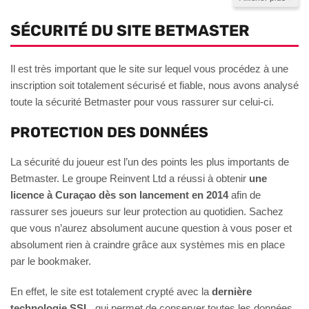
Délais de
Méthodes
retrait
de
SÉCURITÉ DU SITE BETMASTER
paiement
1-3 jours
Il est très important que le site sur lequel vous procédez à une
inscription soit totalement sécurisé et fiable, nous avons analysé
toute la sécurité Betmaster pour vous rassurer sur celui-ci.
PROTECTION DES DONNÉES
La sécurité du joueur est l’un des points les plus importants de
Betmaster. Le groupe Reinvent Ltd a réussi à obtenir
une
licence à Curaçao dès son lancement en 2014
afin de
rassurer ses joueurs sur leur protection au quotidien. Sachez
que vous n’aurez absolument aucune question à vous poser et
absolument rien à craindre grâce aux systèmes mis en place
par le bookmaker.
En effet, le site est totalement crypté avec la
dernière
technologie SSL
, qui permet de conserver toutes les données