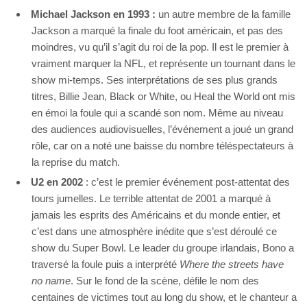
Michael Jackson en 1993 :
un autre membre de la famille
Jackson a marqué la finale du foot américain, et pas des
moindres, vu qu’il s’agit du roi de la pop. Il est le premier à
vraiment marquer la NFL, et représente un tournant dans le
show mi-temps. Ses interprétations de ses plus grands
titres, Billie Jean, Black or White, ou Heal the World ont mis
en émoi la foule qui a scandé son nom. Même au niveau
des audiences audiovisuelles, l’événement a joué un grand
rôle, car on a noté une baisse du nombre téléspectateurs à
la reprise du match.
U2 en 2002
: c’est le premier événement post-attentat des
tours jumelles. Le terrible attentat de 2001 a marqué à
jamais les esprits des Américains et du monde entier, et
c’est dans une atmosphère inédite que s’est déroulé ce
show du Super Bowl. Le leader du groupe irlandais, Bono a
traversé la foule puis a interprété
Where the streets have
no name
. Sur le fond de la scène, défile le nom des
centaines de victimes tout au long du show, et le chanteur a