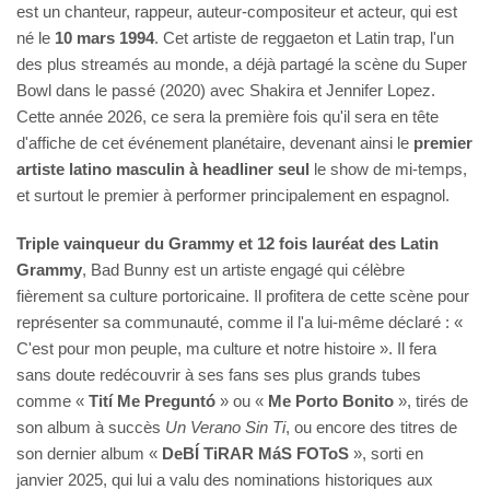
est un chanteur, rappeur, auteur-compositeur et acteur, qui est
né le
10 mars 1994
. Cet artiste de reggaeton et Latin trap, l'un
des plus streamés au monde, a déjà partagé la scène du Super
Bowl dans le passé (2020) avec Shakira et Jennifer Lopez.
Cette année 2026, ce sera la première fois qu'il sera en tête
d'affiche de cet événement planétaire, devenant ainsi le
premier
artiste latino masculin à headliner seul
le show de mi-temps,
et surtout le premier à performer principalement en espagnol.
Triple vainqueur du Grammy et 12 fois lauréat des Latin
Grammy
, Bad Bunny est un artiste engagé qui célèbre
fièrement sa culture portoricaine. Il profitera de cette scène pour
représenter sa communauté, comme il l'a lui-même déclaré : «
C'est pour mon peuple, ma culture et notre histoire ». Il fera
sans doute redécouvrir à ses fans ses plus grands tubes
comme «
Tití Me Preguntó
» ou «
Me Porto Bonito
», tirés de
son album à succès
Un Verano Sin Ti
, ou encore des titres de
son dernier album «
DeBÍ TiRAR MáS FOToS
», sorti en
janvier 2025, qui lui a valu des nominations historiques aux