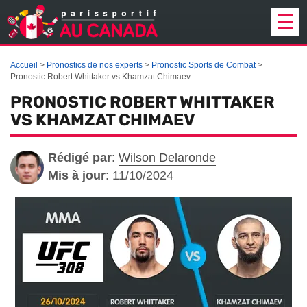
☰
Paris sportif
Accueil
Pronostics de nos experts
Pronostic Sports de Combat
Pronostic Robert Whittaker vs Khamzat Chimaev
Bookmakers
PRONOSTIC ROBERT WHITTAKER
Bonus Exclusifs
VS KHAMZAT CHIMAEV
Pronostics Sportifs
Rédigé par
:
Wilson Delaronde
Guide du Parieur
Mis à jour
:
11/10/2024
A propos