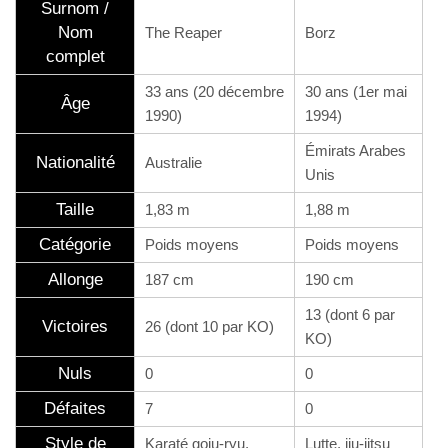
Surnom /
Nom
The Reaper
Borz
complet
33 ans (20 décembre
30 ans (1er mai
Âge
1990)
1994)
Émirats Arabes
Nationalité
Australie
Unis
Taille
1,83 m
1,88 m
Catégorie
Poids moyens
Poids moyens
Allonge
187 cm
190 cm
13 (dont 6 par
Victoires
26 (dont 10 par KO)
KO)
Nuls
0
0
Défaites
7
0
Style de
Karaté goju-ryu,
Lutte, jiu-jitsu