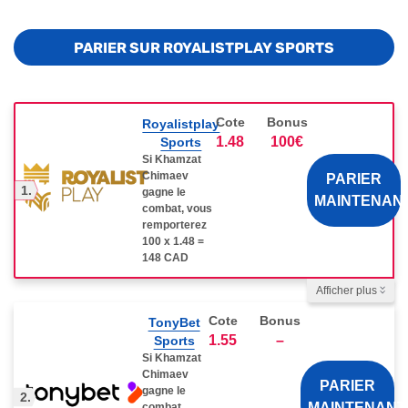
PARIER SUR ROYALISTPLAY SPORTS
Cote
Bonus
Royalistplay
1.48
100€
Sports
Si Khamzat
Chimaev
PARIER
1.
gagne le
MAINTENAN
combat, vous
remporterez
100 x 1.48 =
148 CAD
Afficher plus
Avantages
Délais de
Méthodes
Cote
Bonus
TonyBet
retrait
de
Bonus
1.55
–
Sports
paiement
jusque à
1-3 jours
Si Khamzat
1 500 $
Chimaev
PARIER
gagne le
Nombreuses
2.
MAINTENANT
combat,