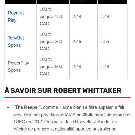
100 %
Royalist
jusqu'à 150
2.48
1.48
Play
CAD
100 %
TonyBet
jusqu'à 350
2.46
1.55
Sports
CAD
100 %
PowerPlay
jusqu'à 500
2.48
1.48
Sports
CAD
À SAVOIR SUR ROBERT WHITTAKER
"
The Reaper
", comme il aime bien se faire appeler, a fait
ses premiers pas dans le MMA en
2009
, avant de rejoindre
l'UFC en 2012. Originaire de la Nouvelle-Zélande, il a
décidé de prendre la nationalité sportive australienne.