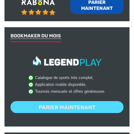
PARIER
MAINTENANT
BOOKMAKER DU MOIS
Catalogue de sports très complet,
Application mobile disponible,
Tournois mensuels et offres généreuses.
PARIER MAINTENANT