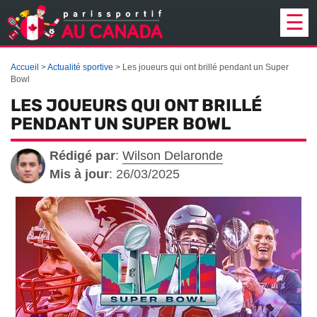
☰
Paris sportif
Accueil
Actualité sportive
Les joueurs qui ont brillé pendant un Super
Bowl
Bookmakers
LES JOUEURS QUI ONT BRILLÉ
Bonus Exclusifs
PENDANT UN SUPER BOWL
Pronostics Sportifs
Rédigé par
:
Wilson Delaronde
Guide du Parieur
Mis à jour
:
26/03/2025
A propos