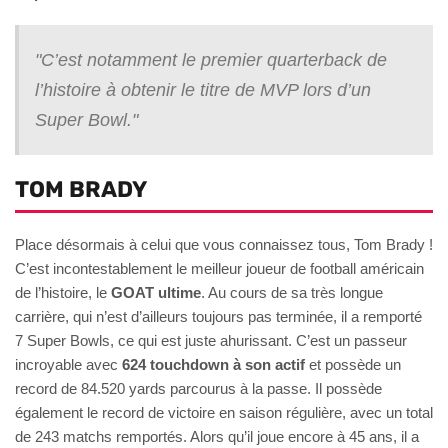
"C’est notamment le premier quarterback de
l’histoire à obtenir le titre de MVP lors d’un
Super Bowl."
TOM BRADY
Place désormais à celui que vous connaissez tous, Tom Brady !
C’est incontestablement le meilleur joueur de football américain
de l’histoire, le
GOAT ultime
. Au cours de sa très longue
carrière, qui n’est d’ailleurs toujours pas terminée, il a remporté
7 Super Bowls, ce qui est juste ahurissant. C’est un passeur
incroyable avec
624 touchdown à son actif
et possède un
record de 84.520 yards parcourus à la passe. Il possède
également le record de victoire en saison régulière, avec un total
de 243 matchs remportés. Alors qu’il joue encore à 45 ans, il a