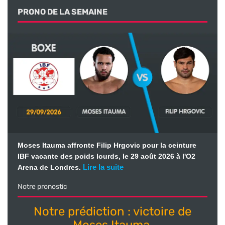
PRONO DE LA SEMAINE
Moses Itauma affronte Filip Hrgovic pour la ceinture
IBF vacante des poids lourds, le 29 août 2026 à l'O2
Lire la suite
Arena de Londres.
Notre pronostic
Notre prédiction : victoire de