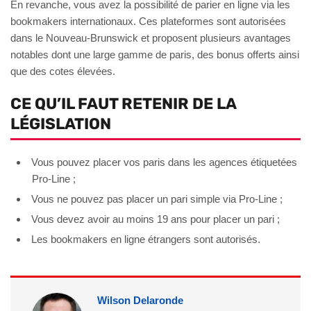
En revanche, vous avez la possibilité de parier en ligne via les
bookmakers internationaux. Ces plateformes sont autorisées
dans le Nouveau-Brunswick et proposent plusieurs avantages
notables dont une large gamme de paris, des bonus offerts ainsi
que des cotes élevées.
CE QU’IL FAUT RETENIR DE LA
LÉGISLATION
Vous pouvez placer vos paris dans les agences étiquetées
Pro-Line ;
Vous ne pouvez pas placer un pari simple via Pro-Line ;
Vous devez avoir au moins 19 ans pour placer un pari ;
Les bookmakers en ligne étrangers sont autorisés.
Wilson Delaronde