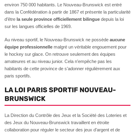
environ 750 000 habitants. Le Nouveau-Brunswick est entré
dans la Confédération à partir de 1867 et présente la particularité
d’être
la seule province officiellement bilingue
depuis la loi
sur les langues officielles de 1969.
Au niveau sportif, le Nouveau-Brunswick ne possède
aucune
équipe professionnelle
malgré un véritable engouement pour
le hockey sur glace. On retrouve seulement des équipes
amateures et au niveau junior. Cela n’empêche pas les
habitants de cette province de s’adonner régulièrement aux
paris sportifs.
LA LOI PARIS SPORTIF NOUVEAU-
BRUNSWICK
La Direction du Contrôle des Jeux et la Société des Loteries et
des Jeux du Nouveau-Brunswick travaillent en étroite
collaboration pour réguler le secteur des jeux d’argent et de