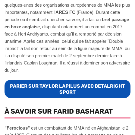
quelques-unes des organisations européennes de MMA les plus
importantes, notamment l'
ARES FC
(France). Durant cette
période où il semblait chercher sa voie, il a fait un
bref passage
en boxe anglaise
, disputant notamment un combat en 2017
face à Heri Andriyanto, combat qu'il a remporté par décision
unanime. Après ces années, celui qui se fait appeler "Double
impact" a fait son retour au sein de la ligue majeure de MMA, où
il a disputé son premier match le 2 septembre dernier face à
l'irlandais Caolan Loughran. Il a réussi à dominer son adversaire
du jour.
PARIER SUR TAYLOR LAPILUS AVEC BETALRIGHT
SPORT
À SAVOIR SUR FARID BASHARAT
"Ferocious"
est un combattant de MMA né en Afghanistan le 2