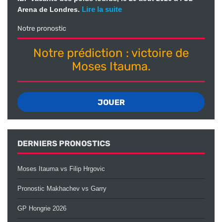
Lire la suite
Arena de Londres.
Notre pronostic
Notre prédiction : victoire de
Moses Itauma.
JOUER
DERNIERS PRONOSTICS
Moses Itauma vs Filip Hrgovic
Pronostic Makhachev vs Garry
GP Hongrie 2026