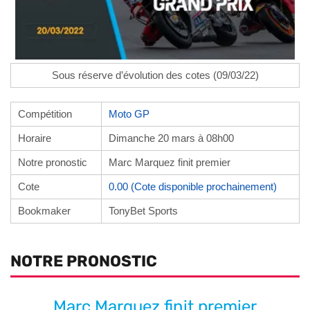
Sous réserve d’évolution des cotes (09/03/22)
Compétition
Moto GP
Horaire
Dimanche 20 mars à 08h00
Notre pronostic
Marc Marquez finit premier
Cote
0.00 (Cote disponible prochainement)
Bookmaker
TonyBet Sports
NOTRE PRONOSTIC
Marc Marquez finit premier