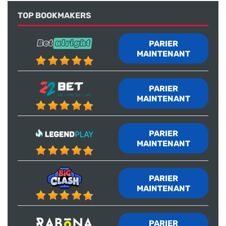
TOP BOOKMAKERS
PARIER
MAINTENANT
PARIER
MAINTENANT
PARIER
MAINTENANT
PARIER
MAINTENANT
PARIER