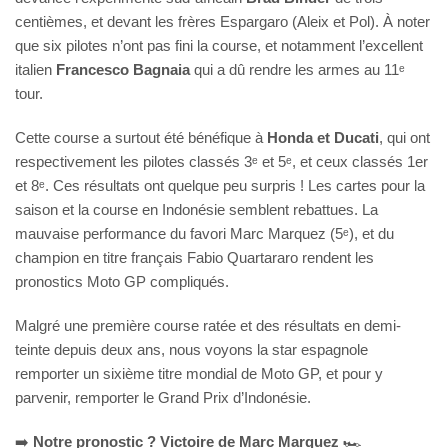
centièmes, et devant les frères Espargaro (Aleix et Pol). À noter
que six pilotes n’ont pas fini la course, et notamment l’excellent
italien
Francesco Bagnaia
qui a dû rendre les armes au 11ᵉ
tour.
Cette course a surtout été bénéfique à
Honda et Ducati
, qui ont
respectivement les pilotes classés 3ᵉ et 5ᵉ, et ceux classés 1er
et 8ᵉ. Ces résultats ont quelque peu surpris ! Les cartes pour la
saison et la course en Indonésie semblent rebattues. La
mauvaise performance du favori Marc Marquez (5ᵉ), et du
champion en titre français Fabio Quartararo rendent les
pronostics Moto GP compliqués.
Malgré une première course ratée et des résultats en demi-
teinte depuis deux ans, nous voyons la star espagnole
remporter un sixième titre mondial de Moto GP, et pour y
parvenir, remporter le Grand Prix d’Indonésie.
➡️
Notre pronostic ? Victoire de Marc Marquez
🏎️