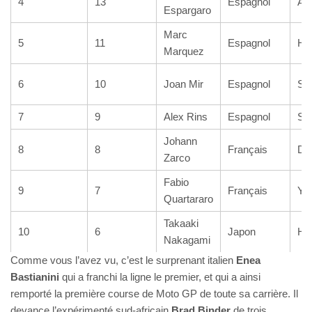
4
13
Espagnol
Apr
Espargaro
Marc
5
11
Espagnol
Ho
Marquez
6
10
Joan Mir
Espagnol
Su
7
9
Alex Rins
Espagnol
Su
Johann
8
8
Français
Duc
Zarco
Fabio
9
7
Français
Ya
Quartararo
Takaaki
10
6
Japon
Ho
Nakagami
Comme vous l’avez vu, c’est le surprenant italien
Enea
Bastianini
qui a franchi la ligne le premier, et qui a ainsi
remporté la première course de Moto GP de toute sa carrière. Il
devance l’expérimenté sud-africain
Brad Binder
de trois