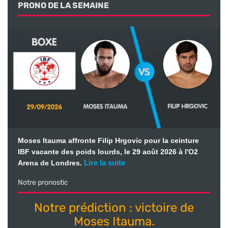
PRONO DE LA SEMAINE
Moses Itauma affronte Filip Hrgovic pour la ceinture
IBF vacante des poids lourds, le 29 août 2026 à l'O2
Lire la suite
Arena de Londres.
Notre pronostic
Notre prédiction : victoire de
Moses Itauma.