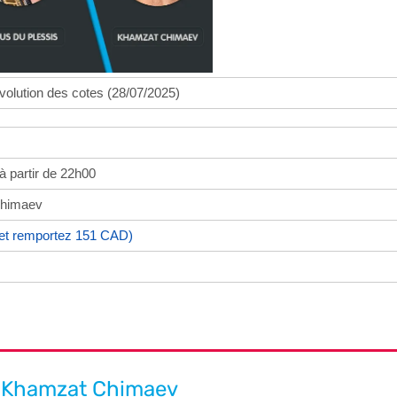
volution des cotes (28/07/2025)
à partir de 22h00
Chimaev
et remportez 151 CAD)
e Khamzat Chimaev