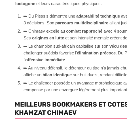
l'
octogone
et leurs caractéristiques physiques.
➡️ Du Plessis démontre une
adaptabilité technique
ave
3 décisions. Son
parcours multidisciplinaire
alliant ju
➡️ Chimaev excelle au
combat rapproché
avec 4 soumis
Ses
origines en lutte
et son intensité mentale créent d
➡️ Le champion sud-africain capitalise sur son
vécu des
challenger suédois favorise l'
élimination précoce
. Du 
l'
offensive immédiate
.
➡️ Au niveau défensif, le détenteur du titre n'a jamais 
affiche un
bilan identique
sur huit duels, rendant difficile
➡️ Le challenger possède un avantage morphologique 
compense par une envergure légèrement plus important
MEILLEURS BOOKMAKERS ET COTES
KHAMZAT CHIMAEV