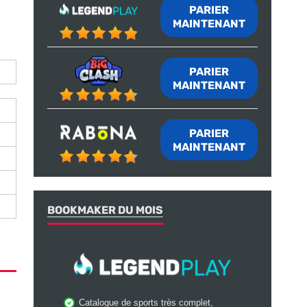
PARIER
MAINTENANT
PARIER
MAINTENANT
PARIER
MAINTENANT
BOOKMAKER DU MOIS
Catalogue de sports très complet,