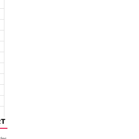
RT
 des