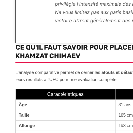
privilégie l'intensité maximale dès
Ne vous limitez pas aux paris basi
victoire offrent généralement des
CE QU'IL FAUT SAVOIR POUR PLACE
KHAMZAT CHIMAEV
L'analyse comparative permet de cerner les
atouts et défau
leurs résultats à l'UFC pour une évaluation complète.
Caractéristiques
Âge
31 ans
Taille
185 cm
Allonge
193 cm