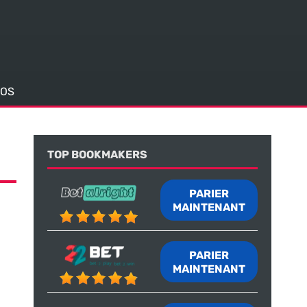
POS
TOP BOOKMAKERS
PARIER
MAINTENANT
PARIER
MAINTENANT