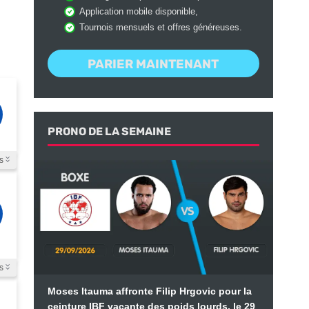
Application mobile disponible,
Tournois mensuels et offres généreuses.
PARIER MAINTENANT
PRONO DE LA SEMAINE
s
s
Moses Itauma affronte Filip Hrgovic pour la
ceinture IBF vacante des poids lourds, le 29