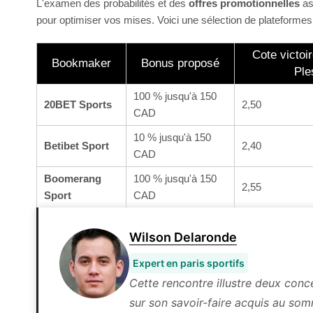
L'examen des probabilités et des
offres promotionnelles
as
pour optimiser vos mises. Voici une sélection de plateforme
Cote victoi
Bookmaker
Bonus proposé
Ple
100 % jusqu'à 150
20BET Sports
2,50
CAD
10 % jusqu'à 150
Betibet Sport
2,40
CAD
Boomerang
100 % jusqu'à 150
2,55
Sport
CAD
Wilson Delaronde
Expert en paris sportifs
Cette rencontre illustre deux conc
sur son savoir-faire acquis au som