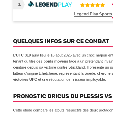
3.
Legend Play Sports
Délais de retrait
Métho
1-3 jours
QUELQUES INFOS SUR CE COMBAT
L'
UFC 319
aura lieu le 16 août 2025 avec un choc majeur en
tenant du titre des
poids moyens
face à un prétendant invain
ceinture depuis sa victoire contre Strickland. Il présente un
lutteur d'origine tchétchène, représentant la Suède, cherch
victoires UFC
et une réputation de finisseur impitoyable.
PRONOSTIC DRICUS DU PLESSIS VS
Cette étude compare les atouts respectifs des deux protagon