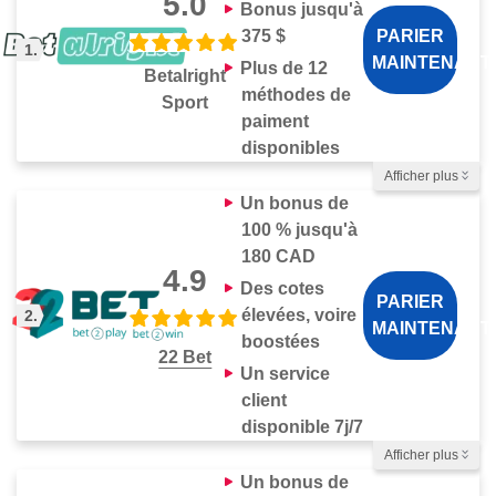
5.0
Bonus jusqu'à
PARIER
375 $
1.
MAINTENANT
Plus de 12
Betalright
méthodes de
Sport
paiment
disponibles
Afficher plus
Délais de
Méthodes
Un bonus de
retrait
de
100 % jusqu'à
paiement
1-3 jours
180 CAD
4.9
Des cotes
PARIER
élevées, voire
2.
MAINTENANT
boostées
22 Bet
Un service
client
disponible 7j/7
Afficher plus
Délais de
Méthodes
Un bonus de