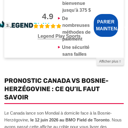
retrait
de
bienvenue
paiement
1-3 jours
jusqu'à 375 $
4.9
De
PARIER
nombreuses
3.
MAINTENANT
méthodes de
Legend Play Sports
paiement
Une sécurité
sans failles
Afficher plus
Délais de
Méthodes
retrait
de
paiement
PRONOSTIC CANADA VS BOSNIE-
1-3 jours
HERZÉGOVINE : CE QU’IL FAUT
SAVOIR
Le Canada lance son Mondial à domicile face à la Bosnie-
Herzégovine,
le 12 juin 2026 au BMO Field de Toronto
. Nous
avons passé cette affiche au crible pour vous livrer des