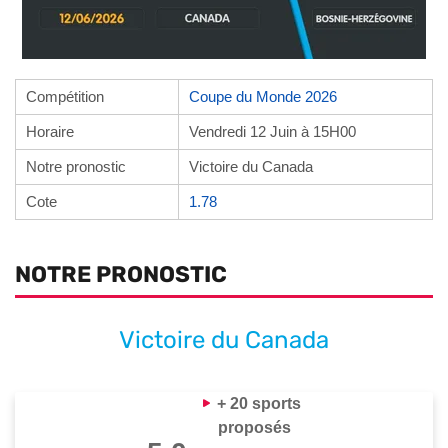
Compétition
Coupe du Monde 2026
Horaire
Vendredi 12 Juin à 15H00
Notre pronostic
Victoire du Canada
Cote
1.78
NOTRE PRONOSTIC
Victoire du Canada
+ 20 sports
proposés