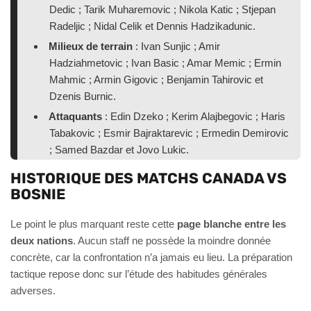
Dedic ; Tarik Muharemovic ; Nikola Katic ; Stjepan
Radeljic ; Nidal Celik et Dennis Hadzikadunic.
Milieux de terrain
: Ivan Sunjic ; Amir
Hadziahmetovic ; Ivan Basic ; Amar Memic ; Ermin
Mahmic ; Armin Gigovic ; Benjamin Tahirovic et
Dzenis Burnic.
Attaquants
: Edin Dzeko ; Kerim Alajbegovic ; Haris
Tabakovic ; Esmir Bajraktarevic ; Ermedin Demirovic
; Samed Bazdar et Jovo Lukic.
HISTORIQUE DES MATCHS CANADA VS
BOSNIE
Le point le plus marquant reste cette
page blanche entre les
deux nations
. Aucun staff ne possède la moindre donnée
concrète, car la confrontation n’a jamais eu lieu. La préparation
tactique repose donc sur l’étude des habitudes générales
adverses.