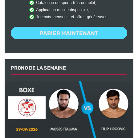
Catalogue de sports très complet,
Application mobile disponible,
Tournois mensuels et offres généreuses.
PARIER MAINTENANT
PRONO DE LA SEMAINE