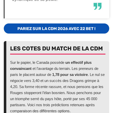
PARIEZ SUR LA CDM 2026 AVEC 22 BET !
LES COTES DU MATCH DE LA CDM
Sur le papier, le Canada possède
un effectif plus
convaincant
et l’avantage du terrain. Les preneurs de
paris le placent autour de
1,78 pour sa victoire
. Le nul se
négocie vers 3,40 et un succès des Dragons grimpe à
4,20. Sa forme récente rassure, et nous pensons que les
Rouges stopperont l’élan bosnien. Nous penchons pour
un triomphe serré du pays hôte, porté par ses 45 000
partisans. Voici nos trois prédictions retenues après
comparaison des différentes options.