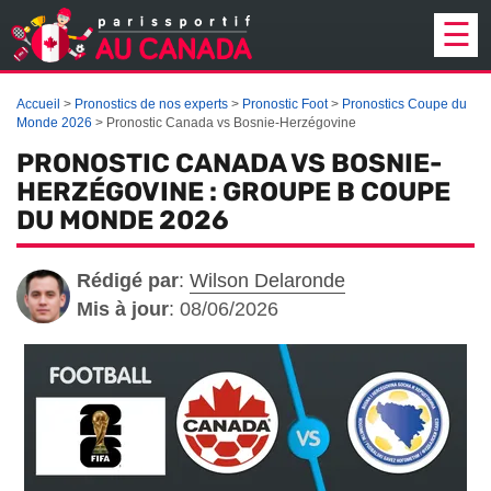
☰
Paris sportif
Accueil
Pronostics de nos experts
Pronostic Foot
Pronostics Coupe du
Monde 2026
Pronostic Canada vs Bosnie-Herzégovine
Bookmakers
PRONOSTIC CANADA VS BOSNIE-
Bonus Exclusifs
HERZÉGOVINE : GROUPE B COUPE
DU MONDE 2026
Pronostics Sportifs
Guide du Parieur
Rédigé par
:
Wilson Delaronde
Mis à jour
:
08/06/2026
A propos