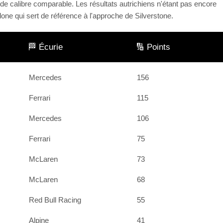
s de calibre comparable. Les résultats autrichiens n'étant pas encore
ne qui sert de référence à l'approche de Silverstone.
🏁 Écurie
🔢 Points
Mercedes
156
Ferrari
115
Mercedes
106
Ferrari
75
McLaren
73
McLaren
68
Red Bull Racing
55
Alpine
41