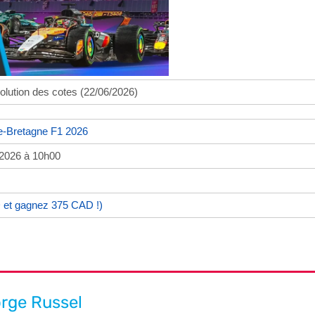
olution des cotes (22/06/2026)
e-Bretagne F1 2026
t 2026 à 10h00
 et gagnez 375 CAD !)
rge Russel