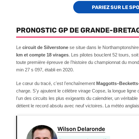
PARIEZ SUR LE SP
PRONOSTIC GP DE GRANDE-BRETAG
Le
circuit de Silverstone
se situe dans le Northamptonshire
km et compte 18 virages
. Les pilotes bouclent 52 tours, soi
toute première épreuve de l'histoire du championnat du mond
min 27 s 097, établi en 2020.
Le cœur du tracé, c'est l'enchaînement
Maggotts–Becketts
charge. S'y ajoutent le célèbre virage Copse, la longue ligne 
l'un des circuits les plus exigeants du calendrier, un vérita
détient le record absolu avec neuf victoires. La météo anglais
Wilson Delaronde