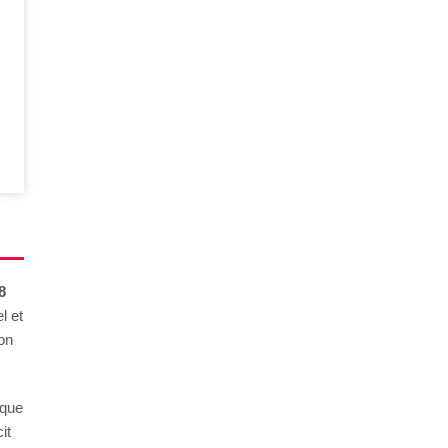
8
l et
on
ique
it