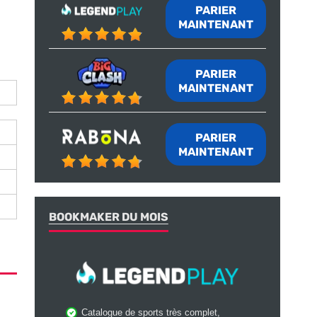
PARIER
MAINTENANT
PARIER
MAINTENANT
PARIER
MAINTENANT
BOOKMAKER DU MOIS
Catalogue de sports très complet,