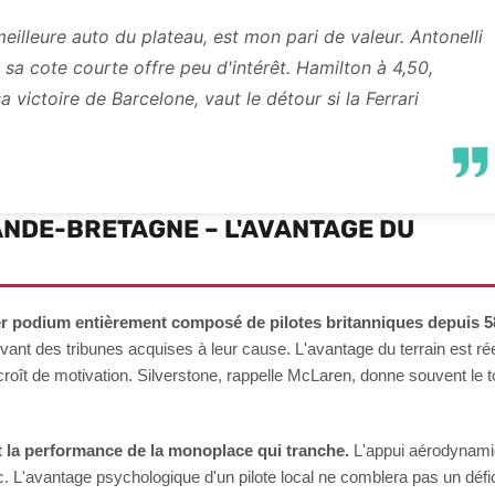
meilleure auto du plateau, est mon pari de valeur. Antonelli
s sa cote courte offre peu d'intérêt. Hamilton à 4,50,
 victoire de Barcelone, vaut le détour si la Ferrari
ANDE-BRETAGNE – L'AVANTAGE DU
er podium entièrement composé de pilotes britanniques depuis 5
ant des tribunes acquises à leur cause. L'avantage du terrain est rée
roît de motivation. Silverstone, rappelle McLaren, donne souvent le t
st la performance de la monoplace qui tranche.
L'appui aérodynam
c. L'avantage psychologique d'un pilote local ne comblera pas un défic