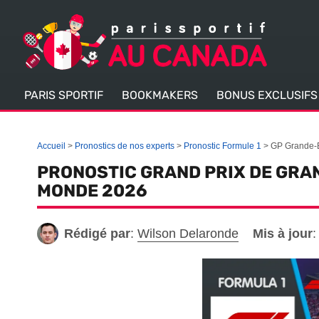
PARIS SPORTIF
BOOKMAKERS
BONUS EXCLUSIFS
Accueil
Pronostics de nos experts
Pronostic Formule 1
GP Grande-
PRONOSTIC GRAND PRIX DE GRA
MONDE 2026
Rédigé par
:
Wilson Delaronde
Mis à jour