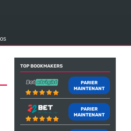
POS
TOP BOOKMAKERS
PARIER
MAINTENANT
PARIER
MAINTENANT