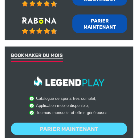
PARIER
MAINTENANT
BOOKMAKER DU MOIS
Catalogue de sports très complet,
Application mobile disponible,
Tournois mensuels et offres généreuses.
PARIER MAINTENANT