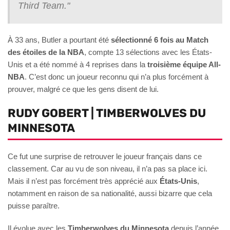
Third Team."
À 33 ans, Butler a pourtant été
sélectionné 6 fois au Match
des étoiles de la NBA
, compte 13 sélections avec les États-
Unis et a été nommé à 4 reprises dans la
troisième équipe All-
NBA
. C’est donc un joueur reconnu qui n’a plus forcément à
prouver, malgré ce que les gens disent de lui.
RUDY GOBERT | TIMBERWOLVES DU
MINNESOTA
Ce fut une surprise de retrouver le joueur français dans ce
classement. Car au vu de son niveau, il n’a pas sa place ici.
Mais il n’est pas forcément très apprécié aux
États-Unis
,
notamment en raison de sa nationalité, aussi bizarre que cela
puisse paraître.
Il évolue avec les
Timberwolves du Minnesota
depuis l’année