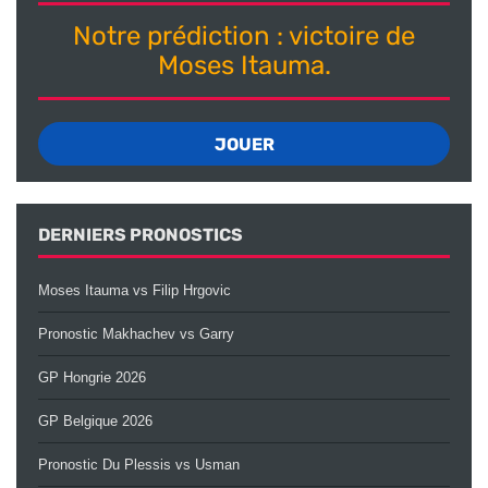
Notre prédiction : victoire de
Moses Itauma.
JOUER
DERNIERS PRONOSTICS
Moses Itauma vs Filip Hrgovic
Pronostic Makhachev vs Garry
GP Hongrie 2026
GP Belgique 2026
Pronostic Du Plessis vs Usman