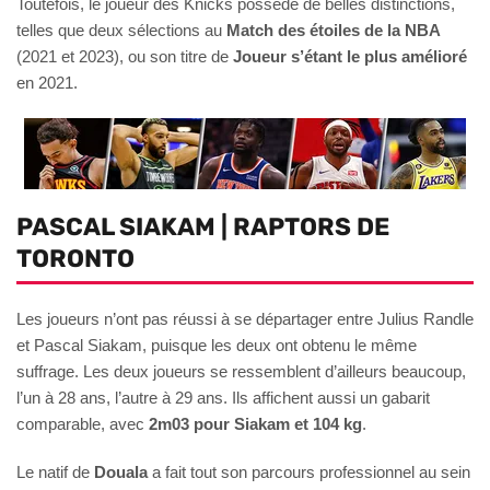
Toutefois, le joueur des Knicks possède de belles distinctions,
telles que deux sélections au
Match des étoiles de la NBA
(2021 et 2023), ou son titre de
Joueur s’étant le plus amélioré
en 2021.
PASCAL SIAKAM | RAPTORS DE
TORONTO
Les joueurs n’ont pas réussi à se départager entre Julius Randle
et Pascal Siakam, puisque les deux ont obtenu le même
suffrage. Les deux joueurs se ressemblent d’ailleurs beaucoup,
l’un à 28 ans, l’autre à 29 ans. Ils affichent aussi un gabarit
comparable, avec
2m03 pour Siakam et 104 kg
.
Le natif de
Douala
a fait tout son parcours professionnel au sein