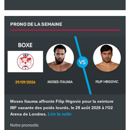
PRONO DE LA SEMAINE
Moses Itauma affronte Filip Hrgovic pour la ceinture
IBF vacante des poids lourds, le 29 août 2026 à l'O2
Lire la suite
Arena de Londres.
Notre pronostic