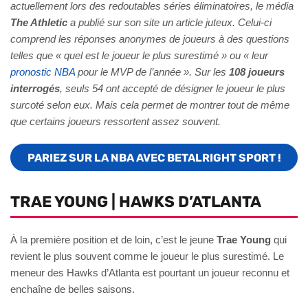
actuellement lors des redoutables séries éliminatoires, le média
The Athletic
a publié sur son site un article juteux. Celui-ci
comprend les réponses anonymes de joueurs à des questions
telles que « quel est le joueur le plus surestimé » ou « leur
pronostic NBA
pour le MVP de l’année ». Sur les
108 joueurs
interrogés
, seuls 54 ont accepté de désigner le joueur le plus
surcoté selon eux. Mais cela permet de montrer tout de même
que certains joueurs ressortent assez souvent.
PARIEZ SUR LA NBA AVEC BETALRIGHT SPORT !
TRAE YOUNG | HAWKS D’ATLANTA
À la première position et de loin, c’est le jeune
Trae Young
qui
revient le plus souvent comme le joueur le plus surestimé. Le
meneur des Hawks d’Atlanta est pourtant un joueur reconnu et
enchaîne de belles saisons.